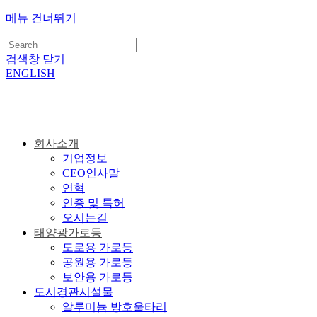
메뉴 건너뛰기
검색창 닫기
ENGLISH
회사소개
기업정보
CEO인사말
연혁
인증 및 특허
오시는길
태양광가로등
도로용 가로등
공원용 가로등
보안용 가로등
도시경관시설물
알루미늄 방호울타리