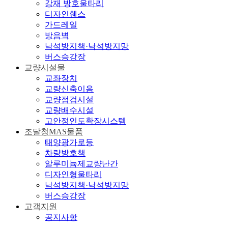
강재 방호울타리
디자인휀스
가드레일
방음벽
낙석방지책·낙석방지망
버스승강장
교량시설물
교좌장치
교량신축이음
교량점검시설
교량배수시설
고안정인도확장시스템
조달청MAS물품
태양광가로등
차량방호책
알루미늄제교량난간
디자인형울타리
낙석방지책·낙석방지망
버스승강장
고객지원
공지사항