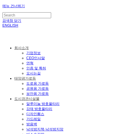
메뉴 건너뛰기
검색창 닫기
ENGLISH
회사소개
기업정보
CEO인사말
연혁
인증 및 특허
오시는길
태양광가로등
도로용 가로등
공원용 가로등
보안용 가로등
도시경관시설물
알루미늄 방호울타리
강재 방호울타리
디자인휀스
가드레일
방음벽
낙석방지책·낙석방지망