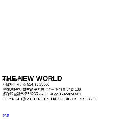
THE NEW WORLD
케이알씨(주)
사업자등록번호 514-81-29960
Landscape Facility,
본사 : 대구시 달성군 구지면 국가산단대로 64길 138
Design Fence & Others
본사 대표전화: 053-592-6900 | 팩스: 053-592-6903
COPYRIGHTⓒ 2018 KRC Co., Ltd. ALL RIGHTS RESERVED
위로