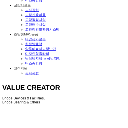
버스승강장
교량시설물
교좌장치
교량신축이음
교량점검시설
교량배수시설
고안정인도확장시스템
조달청MAS물품
태양광가로등
차량방호책
알루미늄제교량난간
디자인형울타리
낙석방지책·낙석방지망
버스승강장
고객지원
공지사항
VALUE CREATOR
Bridge Devices & Facilities,
Bridge Bearing & Others